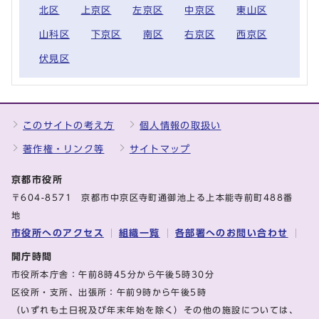
北区
上京区
左京区
中京区
東山区
山科区
下京区
南区
右京区
西京区
伏見区
このサイトの考え方
個人情報の取扱い
著作権・リンク等
サイトマップ
京都市役所
〒604-8571 京都市中京区寺町通御池上る上本能寺前町488番
地
市役所へのアクセス
組織一覧
各部署へのお問い合わせ
開庁時間
市役所本庁舎：午前8時45分から午後5時30分
区役所・支所、出張所：午前9時から午後5時
（いずれも土日祝及び年末年始を除く）その他の施設については、