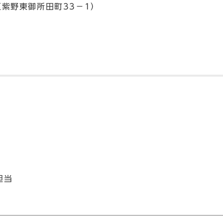
北区紫野東御所田町33－1）
担当
）