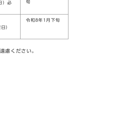
旬
日）必
令和8年1月下旬
曜日）
遠慮ください。