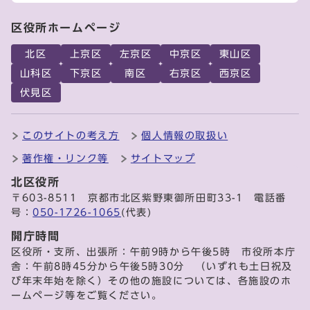
区役所ホームページ
北区
上京区
左京区
中京区
東山区
山科区
下京区
南区
右京区
西京区
伏見区
このサイトの考え方
個人情報の取扱い
著作権・リンク等
サイトマップ
北区役所
〒603-8511 京都市北区紫野東御所田町33-1 電話番
号：
050-1726-1065
(代表)
開庁時間
区役所・支所、出張所：午前9時から午後5時 市役所本庁
舎：午前8時45分から午後5時30分 （いずれも土日祝及
び年末年始を除く）その他の施設については、各施設のホ
ームページ等をご覧ください。