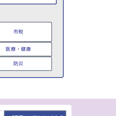
市税
医療・健康
防災