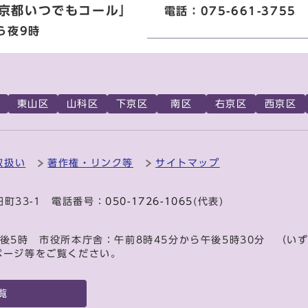
京都いつでもコール」
電話：075-661-3755
ら夜9時
東山区
山科区
下京区
南区
右京区
西京区
取扱い
著作権・リンク等
サイトマップ
田町33-1 電話番号：
050-1726-1065
(代表)
後5時 市役所本庁舎：午前8時45分から午後5時30分 （い
ページ等をご覧ください。
覧