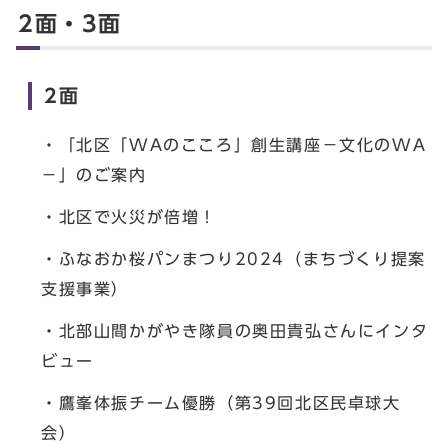
2面・3面
2面
・「北区「WAのこころ」創生講座－文化のWA
－」のご案内
・北区で火災が倍増！
・ふなおか桜パンまつり2024（まちづくり提案
支援事業）
・北部山間かがやき隊員の奥田貴弘さんにインタ
ビュー
・鷹峯体振チーム優勝（第39回北区民卓球大
会）