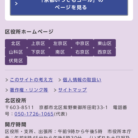
「京都いつでもコール」の
ページを見る
区役所ホームページ
北区
上京区
左京区
中京区
東山区
山科区
下京区
南区
右京区
西京区
伏見区
このサイトの考え方
個人情報の取扱い
著作権・リンク等
サイトマップ
北区役所
〒603-8511 京都市北区紫野東御所田町33-1 電話番
号：
050-1726-1065
(代表)
開庁時間
区役所・支所、出張所：午前9時から午後5時 市役所本庁
舎：午前8時45分から午後5時30分 （いずれも土日祝及