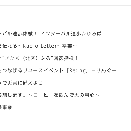
ーバル速歩体験！ インターバル速歩☆ひろば
える～Radio Letter～卒業～
た“きたく（北区）なる”鳳徳探検！
つなげるリユースイベント「Re:ing」－りんぐー
みで災害に備えよう
実施します。～コーヒーを飲んで火の用心～
援事業