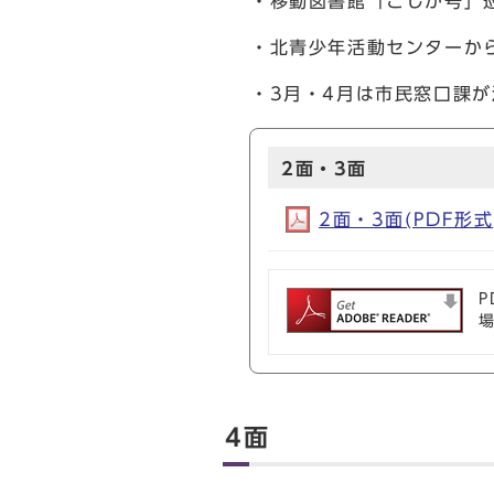
・移動図書館「こじか号」
・北青少年活動センターか
・3月・4月は市民窓口課
2面・3面
2面・3面(PDF形式,
P
4面