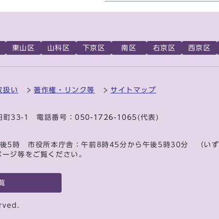
東山区
山科区
下京区
南区
右京区
西京区
取扱い
著作権・リンク等
サイトマップ
田町33-1 電話番号：
050-1726-1065
(代表)
後5時 市役所本庁舎：午前8時45分から午後5時30分 （い
ページ等をご覧ください。
覧
rved.