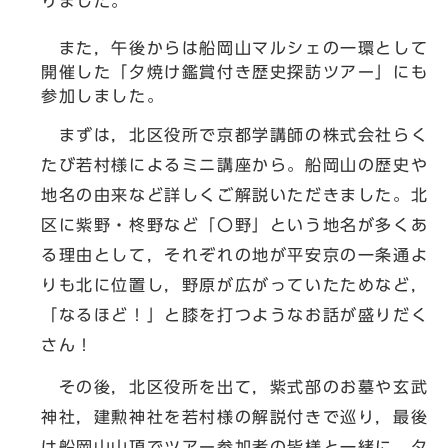
りました。
また，午後からは船岡山マルシェの一環として
開催した「夕焼け鑑賞付き歴史探訪ツアー」にも
参加しました。
まずは，北区役所で京都学講師の株式会社らく
たび若村様によるミニ講座から。船岡山の歴史や
地名の由来など詳しくご解説いただきました。北
区に紫野・柊野など「〇野」という地名が多くあ
る理由として，それぞれの地が平安京の一条通よ
りも北に位置し，野原が広がっていたためなど，
「なるほど！」と膝を打つようなお話が盛りだく
さん！
その後，北区役所を出て，紫式部のお墓や玄武
神社，建勲神社を若村様の解説付きで巡り，最後
は船岡山山頂でツアー参加者の皆様と一緒に，夕