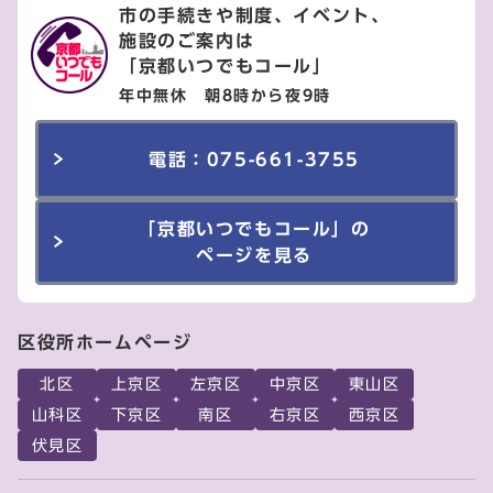
市の手続きや制度、イベント、
施設のご案内は
「京都いつでもコール」
年中無休 朝8時から夜9時
電話：075-661-3755
「京都いつでもコール」の
ページを見る
区役所ホームページ
北区
上京区
左京区
中京区
東山区
山科区
下京区
南区
右京区
西京区
伏見区