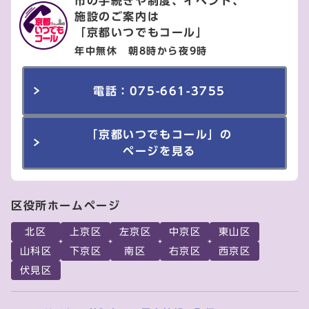
市の手続きや制度、イベント、
施設のご案内は
「京都いつでもコール」
年中無休 朝8時から夜9時
電話：075-661-3755
「京都いつでもコール」の
ページを見る
区役所ホームページ
北区
上京区
左京区
中京区
東山区
山科区
下京区
南区
右京区
西京区
伏見区