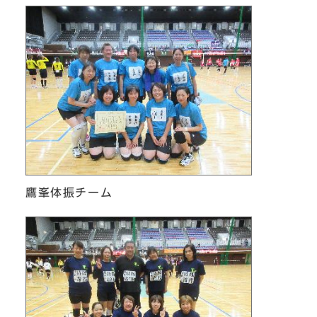
鷹峯体振チーム