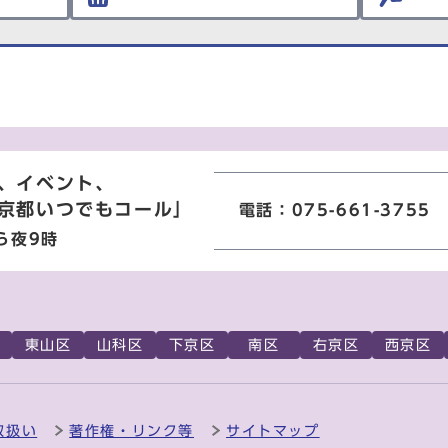
、イベント、
京都いつでもコール」
電話：075-661-3755
ら夜9時
東山区
山科区
下京区
南区
右京区
西京区
取扱い
著作権・リンク等
サイトマップ