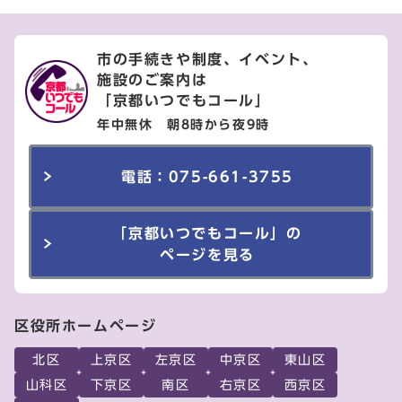
市の手続きや制度、イベント、
施設のご案内は
「京都いつでもコール」
年中無休 朝8時から夜9時
電話：075-661-3755
「京都いつでもコール」の
ページを見る
区役所ホームページ
北区
上京区
左京区
中京区
東山区
山科区
下京区
南区
右京区
西京区