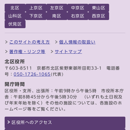
北区
上京区
左京区
中京区
東山区
山科区
下京区
南区
右京区
西京区
伏見区
このサイトの考え方
個人情報の取扱い
著作権・リンク等
サイトマップ
北区役所
〒603-8511 京都市北区紫野東御所田町33-1 電話番
号：
050-1726-1065
(代表)
開庁時間
区役所・支所、出張所：午前9時から午後5時 市役所本庁
舎：午前8時45分から午後5時30分 （いずれも土日祝及
び年末年始を除く）その他の施設については、各施設のホ
ームページ等をご覧ください。
区役所へのアクセス