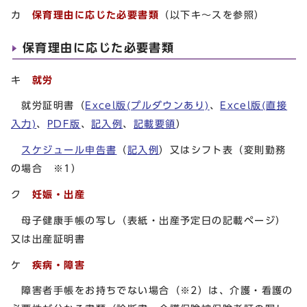
カ
保育理由に応じた必要書類
（以下キ～スを参照）
保育理由に応じた必要書類
キ
就労
就労証明書（
Excel版(プルダウンあり)
、
Excel版(直接
入力)
、
PDF版
、
記入例
、
記載要領
）
スケジュール申告書
（
記入例
）又はシフト表（変則勤務
の場合 ※1）
ク
妊娠・出産
母子健康手帳の写し（表紙・出産予定日の記載ページ）
又は出産証明書
ケ
疾病・障害
障害者手帳をお持ちでない場合（※2）は、介護・看護の