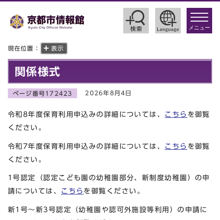
toggle
navigat
メニュー
現在位置：
表示
関係様式
2026年8月4日
ページ番号172423
令和8年度保育利用申込みの詳細については、
こちら
を御覧
ください。
令和7年度保育利用申込みの詳細については、
こちら
を御覧
ください。
1号認定（認定こども園の幼稚園部分、新制度幼稚園）の申
請については、
こちら
を御覧ください。
新1号～新3号認定（幼稚園や認可外施設等利用）の申請に