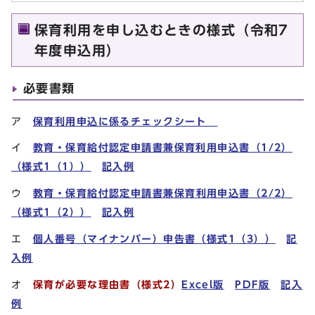
保育利用を申し込むときの様式（令和7
年度申込用）
必要書類
ア
保育利用申込に係るチェックシート
イ
教育・保育給付認定申請書兼保育利用申込書（1/2）
（様式1（1）
）
記入例
ウ
教育・保育給付認定申請書兼保育利用申込書（2/2）
（様式1（2））
記入例
エ
個人番号（マイナンバー）申告書（様式1（3））
記
入例
オ
保育が必要な理由書（様式2）
Excel版
PDF版
記入
例