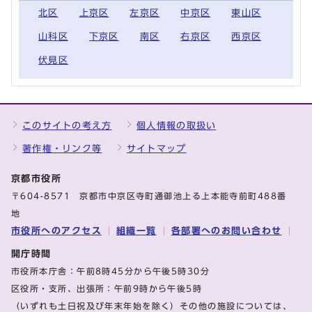
北区
上京区
左京区
中京区
東山区
山科区
下京区
南区
右京区
西京区
伏見区
このサイトの考え方
個人情報の取扱い
著作権・リンク等
サイトマップ
京都市役所
〒604-8571 京都市中京区寺町通御池上る上本能寺前町488番
地
市役所へのアクセス
組織一覧
各部署へのお問い合わせ
開庁時間
市役所本庁舎：午前8時45分から午後5時30分
区役所・支所、出張所：午前9時から午後5時
（いずれも土日祝及び年末年始を除く）その他の施設については、