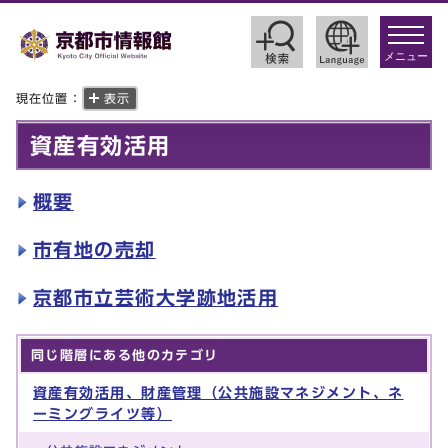
toggle
navigat
メニュー
現在位置：
表示
資産有効活用
概要
市有地の売却
京都市立芸術大学跡地活用
同じ階層にある他のカテゴリ
資産有効活用、財産管理（公共施設マネジメント、ネ
ーミングライツ等）