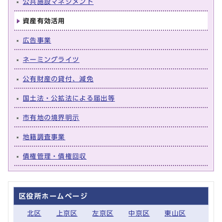
公共施設マネジメント
資産有効活用
広告事業
ネーミングライツ
公有財産の貸付、減免
国土法・公拡法による届出等
市有地の境界明示
地籍調査事業
債権管理・債権回収
区役所ホームページ
北区
上京区
左京区
中京区
東山区