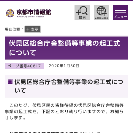
toggle
navigat
メニュー
現在位置：
表示
伏見区総合庁舎整備等事業の起工式
について
2020年1月30日
ページ番号40817
伏見区総合庁舎整備等事業の起工式につ
いて
このたび，伏見区民の皆様待望の伏見区総合庁舎整備等
事業の起工式を，下記のとおり執り行いますので，お知ら
せします。