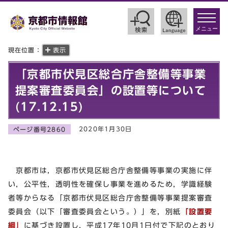
toggle
navigat
メニュー
現在位置：
表示
「京都市伏見区総合庁舎整備等事業
提案審査委員会」の設置等について
(17.12.15)
2020年1月30日
ページ番号2860
京都市は，京都市伏見区総合庁舎整備等事業の実施に伴
い，公平性，透明性を確保し事業を進めるため，学識経験
者等からなる「京都市伏見区総合庁舎整備等事業提案審査
委員会（以下「審査委員会という。）」を，別紙
「設置要
綱」
に基づき設置し，平成17年10月1日付で下記のとおり