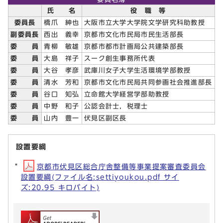
氏 名
役 職 等
委員長
橋爪 紳也
大阪市立大学大学院文学研究科助教授
副委員長
西出 義幸
京都市文化市民局市民生活部長
委 員
青柳 敏雄
京都市都市計画局公共建築部長
委 員
大島 祥子
スーク創生事務所代表
委 員
大谷 孝彦
武庫川女子大学生活環境学部教授
委 員
清水 芳和
京都市文化市民局共同参画社会推進部長
委 員
谷口 知弘
立命館大学経営学部助教授
委 員
中野 和子
公認会計士，税理士
委 員
山内 豊一
伏見区副区長
設置要綱
京都市伏見区総合庁舎整備等事業提案審査委員会
設置要綱(ファイル名:settiyoukou.pdf サイ
ズ:20.95 キロバイト)