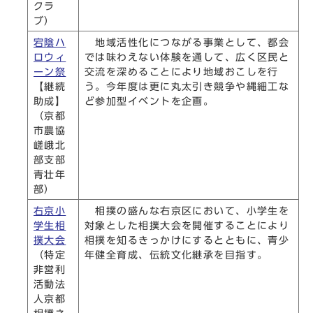
クラ
ブ）
宕陰ハ
地域活性化につながる事業として、都会
ロウィ
では味わえない体験を通して、広く区民と
ーン祭
交流を深めることにより地域おこしを行
【継続
う。今年度は更に丸太引き競争や縄細工な
助成】
ど参加型イベントを企画。
（京都
市農協
嵯峨北
部支部
青壮年
部）
右京小
相撲の盛んな右京区において、小学生を
学生相
対象とした相撲大会を開催することにより
撲大会
相撲を知るきっかけにするとともに、青少
（特定
年健全育成、伝統文化継承を目指す。
非営利
活動法
人京都