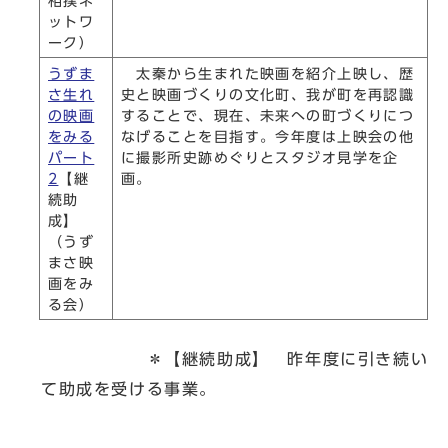
相撲ネ
ットワ
ーク）
うずま
太秦から生まれた映画を紹介上映し、歴
さ生れ
史と映画づくりの文化町、我が町を再認識
の映画
することで、現在、未来への町づくりにつ
をみる
なげることを目指す。今年度は上映会の他
パート
に撮影所史跡めぐりとスタジオ見学を企
2
【継
画。
続助
成】
（うず
まさ映
画をみ
る会）
＊【継続助成】 昨年度に引き続い
て助成を受ける事業。