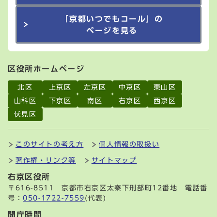
「京都いつでもコール」の
ページを見る
区役所ホームページ
北区
上京区
左京区
中京区
東山区
山科区
下京区
南区
右京区
西京区
伏見区
このサイトの考え方
個人情報の取扱い
著作権・リンク等
サイトマップ
右京区役所
〒616-8511 京都市右京区太秦下刑部町12番地 電話番
号：
050-1722-7559
(代表)
開庁時間