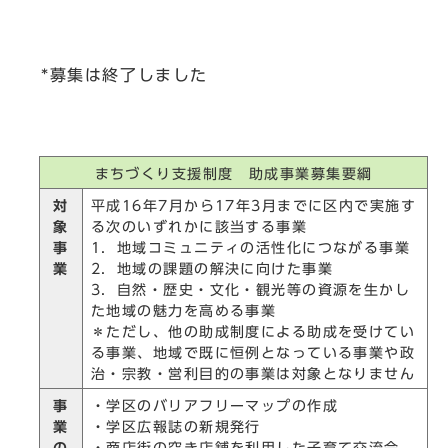
*募集は終了しました
まちづくり支援制度 助成事業募集要綱
対
平成16年7月から17年3月までに区内で実施す
象
る次のいずれかに該当する事業
事
1．地域コミュニティの活性化につながる事業
業
2．地域の課題の解決に向けた事業
3．自然・歴史・文化・観光等の資源を生かし
た地域の魅力を高める事業
＊ただし、他の助成制度による助成を受けてい
る事業、地域で既に恒例となっている事業や政
治・宗教・営利目的の事業は対象となりません
事
・学区のバリアフリーマップの作成
業
・学区広報誌の新規発行
の
・商店街の空き店舗を利用した子育て交流会