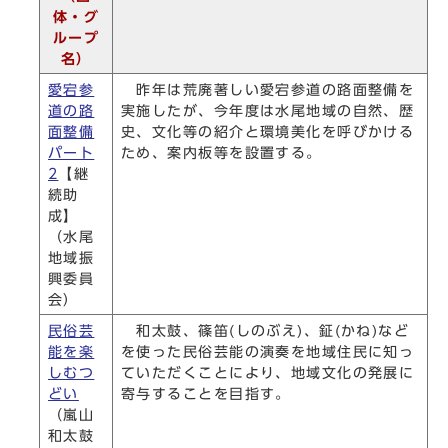
体・グ
ループ
名）
愛宕参
昨年は荒廃著しい愛宕参道の路面整備を
道の路
実施したが、今年度は水尾地域の自然、歴
面整備
史、文化等の紹介と環境美化を呼びかける
パート
ため、案内板等を設置する。
2
【継
続助
成】
（水尾
地域振
興委員
会）
民俗芸
和太鼓、篠笛(しのぶえ)、鉦(かね)など
能を楽
を使った民俗芸能の演奏を地域住民に知っ
しむつ
ていただくことにより、地域文化の発展に
どい
寄与することを目指す。
（嵐山
和太鼓