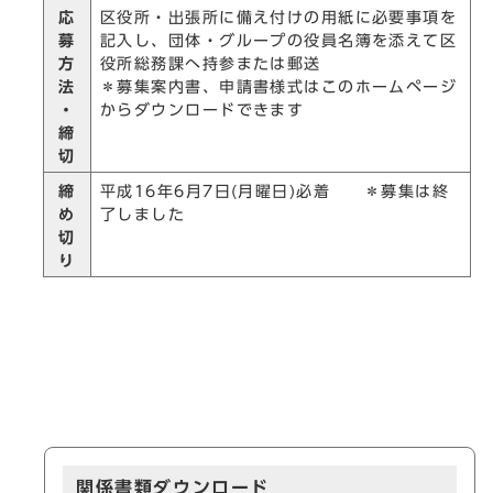
応
区役所・出張所に備え付けの用紙に必要事項を
募
記入し、団体・グループの役員名簿を添えて区
方
役所総務課へ持参または郵送
法
＊募集案内書、申請書様式はこのホームページ
・
からダウンロードできます
締
切
締
平成16年6月7日(月曜日)必着 ＊募集は終
め
了しました
切
り
関係書類ダウンロード