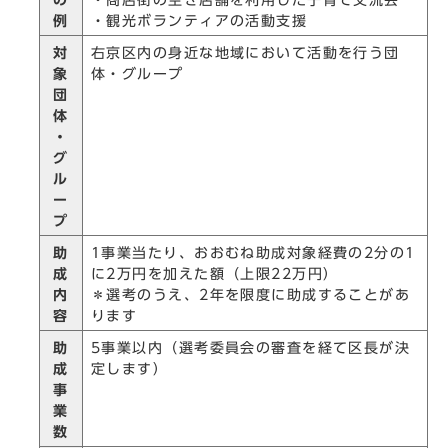
例
・観光ボランティアの活動支援
対
右京区内の身近な地域において活動を行う団
象
体・グループ
団
体
・
グ
ル
ー
プ
助
1事業当たり、おおむね助成対象経費の2分の1
成
に2万円を加えた額（上限22万円）
内
＊選考のうえ、2年を限度に助成することがあ
容
ります
助
5事業以内（選考委員会の審査を経て区長が決
成
定します）
事
業
数