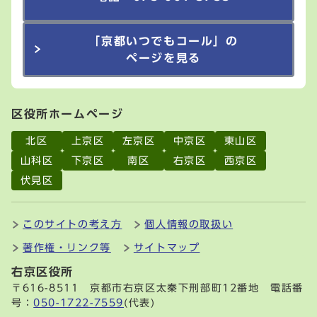
「京都いつでもコール」の
ページを見る
区役所ホームページ
北区
上京区
左京区
中京区
東山区
山科区
下京区
南区
右京区
西京区
伏見区
このサイトの考え方
個人情報の取扱い
著作権・リンク等
サイトマップ
右京区役所
〒616-8511 京都市右京区太秦下刑部町12番地 電話番
号：
050-1722-7559
(代表)