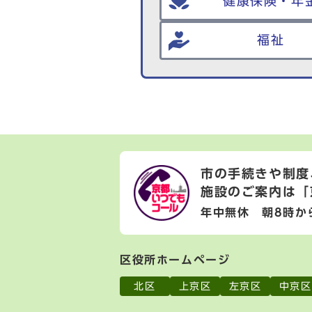
健康保険・年
福祉
市の手続きや制度
施設のご案内は
「
年中無休 朝8時か
区役所ホームページ
北区
上京区
左京区
中京区