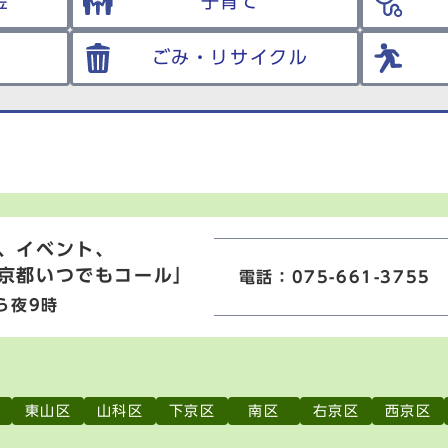
金
子育て
ごみ・リサイクル
、イベント、
京都いつでもコール」
電話：075-661-3755
ら夜9時
東山区
山科区
下京区
南区
右京区
西京区