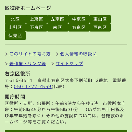
区役所ホームページ
北区
上京区
左京区
中京区
東山区
山科区
下京区
南区
右京区
西京区
伏見区
このサイトの考え方
個人情報の取扱い
著作権・リンク等
サイトマップ
右京区役所
〒616-8511 京都市右京区太秦下刑部町12番地 電話番
号：
050-1722-7559
(代表)
開庁時間
区役所・支所、出張所：午前9時から午後5時 市役所本庁
舎：午前8時45分から午後5時30分 （いずれも土日祝及
び年末年始を除く）その他の施設については、各施設のホ
ームページ等をご覧ください。