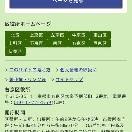
ページを見る
区役所ホームページ
北区
上京区
左京区
中京区
東山区
山科区
下京区
南区
右京区
西京区
伏見区
このサイトの考え方
個人情報の取扱い
著作権・リンク等
サイトマップ
右京区役所
〒616-8511 京都市右京区太秦下刑部町12番地 電話番
号：
050-1722-7559
(代表)
開庁時間
区役所・支所、出張所：午前9時から午後5時 市役所本庁
舎：午前8時45分から午後5時30分 （いずれも土日祝及
び年末年始を除く）その他の施設については、各施設のホ