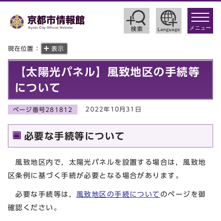
toggle
navigat
メニュー
現在位置：
表示
【太陽光パネル】風致地区の手続等
について
2022年10月31日
ページ番号281812
必要な手続等について
風致地区内で，太陽光パネルを設置する場合は，風致地
区条例に基づく手続が必要となる場合があります。
必要な手続等は，
風致地区の手続について
のページを御
確認ください。