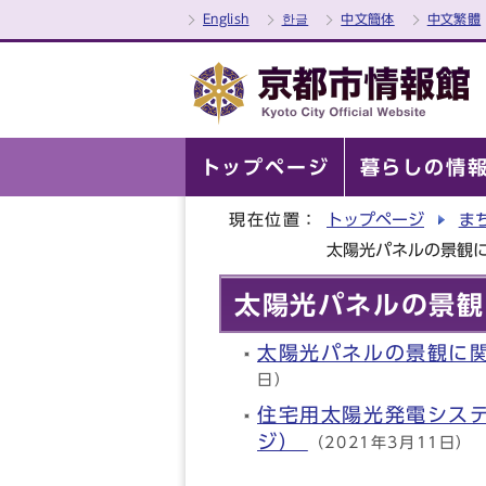
English
한글
中文簡体
中文繁體
トップページ
暮らしの情
現在位置：
トップページ
ま
太陽光パネルの景観
太陽光パネルの景観
太陽光パネルの景観に
日）
住宅用太陽光発電シス
ジ）
（2021年3月11日）