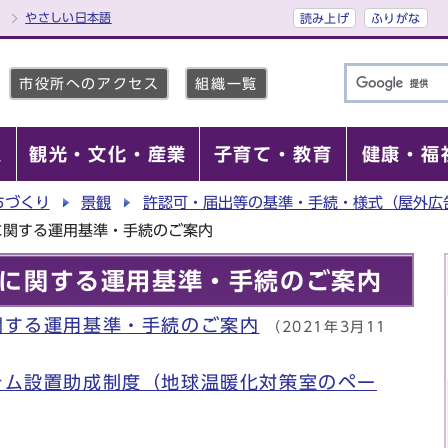
やさしい日本語
読み上げ
ふりがな
市役所へのアクセス
組織一覧
報
観光・文化・産業
子育て・教育
健康・福
ちづくり
景観
許認可・届出等の基準・手続・様式（屋外広
に関する運用基準・手続のご案内
に関する運用基準・手続のご案内
関する運用基準・手続のご案内
（2021年3月11
テム設置助成制度（地球温暖化対策室のペー