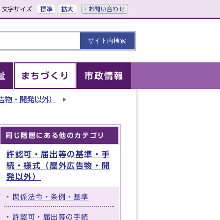
文字サイズ
標準
拡大
お問い合わせ
祉
まちづくり
市政情報
告物・開発以外）
同じ階層にある他のカテゴリ
許認可・届出等の基準・手
続・様式（屋外広告物・開
発以外）
関係法令・条例・基準
許認可・届出等の手続