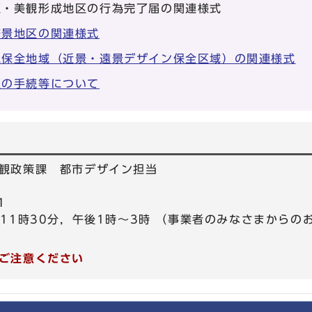
区・美観形成地区の行為完了届の関連様式
修景地区の関連様式
観保全地域（近景・遠景デザイン保全区域）の関連様式
区の手続等について
観政策課 都市デザイン担当
1
～11時30分，午後1時～3時 （事業者のみなさまから
ご注意ください