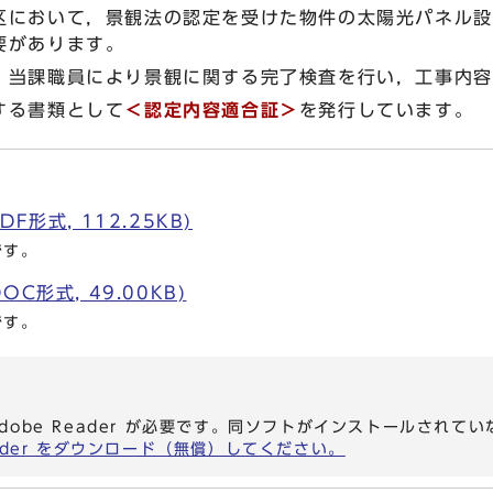
において，景観法の認定を受けた物件の太陽光パネル設
要があります。
当課職員により景観に関する完了検査を行い，工事内容
する書類として
＜認定内容適合証＞
を発行しています。
F形式, 112.25KB)
です。
C形式, 49.00KB)
です。
dobe Reader が必要です。同ソフトがインストールされて
eader をダウンロード（無償）してください。