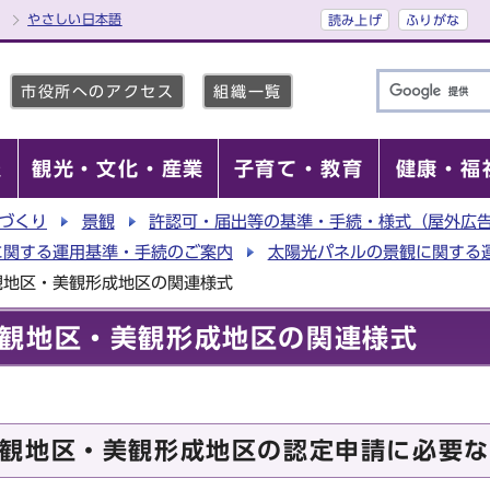
やさしい日本語
読み上げ
ふりがな
市役所へのアクセス
組織一覧
報
観光・文化・産業
子育て・教育
健康・福
づくり
景観
許認可・届出等の基準・手続・様式（屋外広
に関する運用基準・手続のご案内
太陽光パネルの景観に関する
観地区・美観形成地区の関連様式
観地区・美観形成地区の関連様式
観地区・美観形成地区の認定申請に必要な