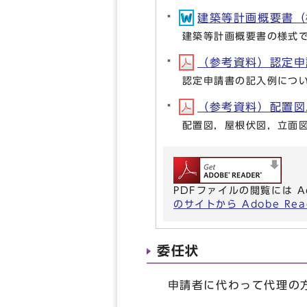
建築等計画概要書（様
建築等計画概要書の様式
（参考資料）認定申請書
認定申請書の記入例につ
（参考資料）配置図，
配置図，屋根伏図，立面
PDFファイルの閲覧には A
のサイトから Adobe R
委任状
申請者に代わって代理の方