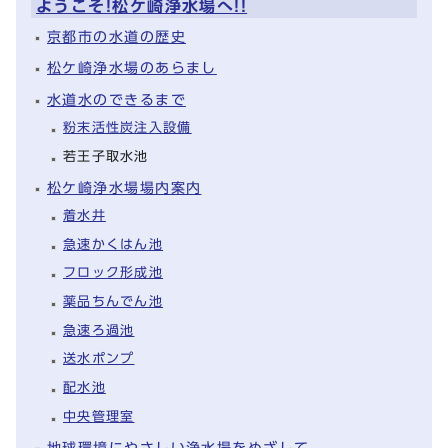
ようこそ!松ケ崎浄水場へ!!
京都市の水道の歴史
松ケ崎浄水場のあらまし
水道水のできるまで
粉末活性炭注入設備
若王子取水池
松ケ崎浄水場場内案内
着水井
急速かくはん池
フロック形成池
薬品ちんでん池
急速ろ過池
送水ポンプ
配水池
中央管理室
地球環境にやさしい浄水場をめざして