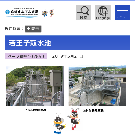
toggle
navigat
メニュー
現在位置：
表示
若王子取水池
2019年5月21日
ページ番号107850