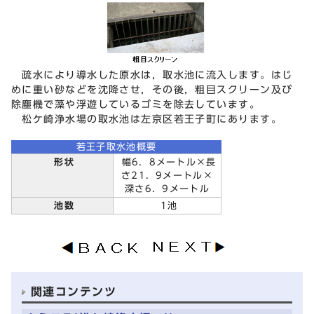
疏水により導水した原水は，取水池に流入します。はじ
めに重い砂などを沈降させ，その後，粗目スクリーン及び
除塵機で藻や浮遊しているゴミを除去しています。
松ケ崎浄水場の取水池は左京区若王子町にあります。
若王子取水池概要
形状
幅6．8メートル×長
さ21．9メートル×
深さ6．9メートル
池数
1池
関連コンテンツ