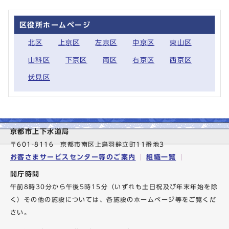
区役所ホームページ
北区
上京区
左京区
中京区
東山区
山科区
下京区
南区
右京区
西京区
伏見区
京都市上下水道局
〒601-8116 京都市南区上鳥羽鉾立町11番地3
お客さまサービスセンター等のご案内
組織一覧
開庁時間
午前8時30分から午後5時15分（いずれも土日祝及び年末年始を除
く）その他の施設については、各施設のホームページ等をご覧くだ
さい。