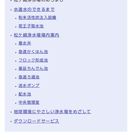
水道水のできるまで
粉末活性炭注入設備
若王子取水池
松ケ崎浄水場場内案内
着水井
急速かくはん池
フロック形成池
薬品ちんでん池
急速ろ過池
送水ポンプ
配水池
中央管理室
地球環境にやさしい浄水場をめざして
ダウンロードサービス