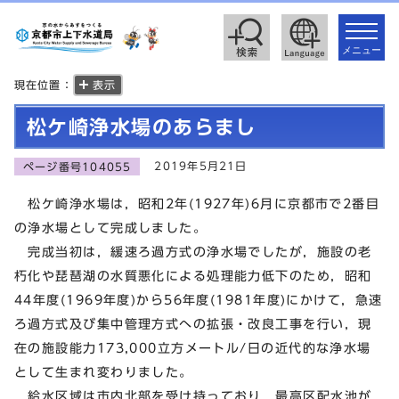
toggle
navigat
メニュー
現在位置：
表示
松ケ崎浄水場のあらまし
2019年5月21日
ページ番号104055
松ケ崎浄水場は，昭和2年(1927年)6月に京都市で2番目
の浄水場として完成しました。
完成当初は，緩速ろ過方式の浄水場でしたが，施設の老
朽化や琵琶湖の水質悪化による処理能力低下のため，昭和
44年度(1969年度)から56年度(1981年度)にかけて，急速
ろ過方式及び集中管理方式への拡張・改良工事を行い，現
在の施設能力173,000立方メートル/日の近代的な浄水場
として生まれ変わりました。
給水区域は市内北部を受け持っており，最高区配水池が