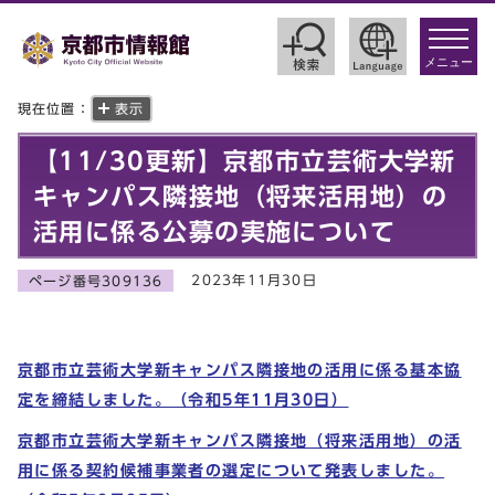
toggle
navigat
メニュー
現在位置：
表示
【11/30更新】京都市立芸術大学新
キャンパス隣接地（将来活用地）の
活用に係る公募の実施について
2023年11月30日
ページ番号309136
京都市立芸術大学新キャンパス隣接地の活用
に係る基本協
定を締結しました。（令和5年11月30日）
京都市立芸術大学新キャンパス隣接地（将来活用地）の活
用に係る
契約候補事業者の選定について
発表しました。