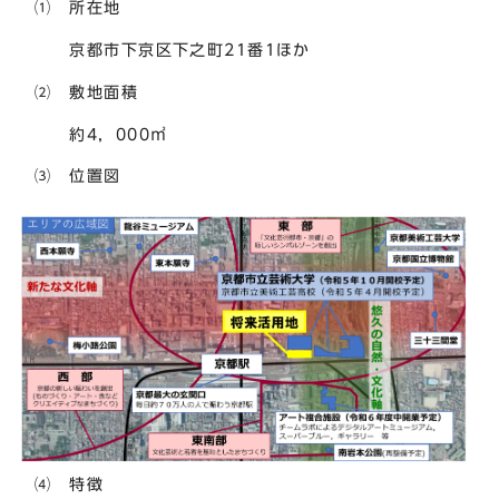
⑴ 所在地
京都市下京区下之町21番1ほか
⑵ 敷地面積
約4，000㎡
⑶ 位置図
⑷ 特徴