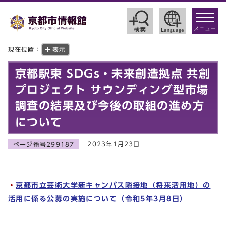
toggle
navigat
メニュー
現在位置：
表示
京都駅東 SDGs・未来創造拠点 共創
プロジェクト サウンディング型市場
調査の結果及び今後の取組の進め方
について
2023年1月23日
ページ番号299187
・
京都市立芸術大学新キャンパス隣接地（将来活用地）の
活用に係る公募の実施について（令和5年3月8日）