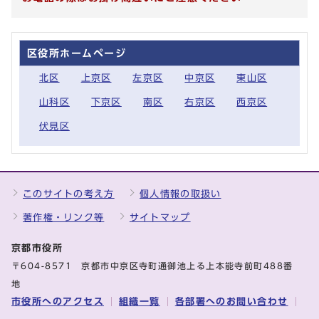
区役所ホームページ
北区
上京区
左京区
中京区
東山区
山科区
下京区
南区
右京区
西京区
伏見区
このサイトの考え方
個人情報の取扱い
著作権・リンク等
サイトマップ
京都市役所
〒604-8571 京都市中京区寺町通御池上る上本能寺前町488番
地
市役所へのアクセス
組織一覧
各部署へのお問い合わせ