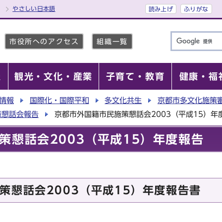
やさしい日本語
読み上げ
ふりがな
市役所へのアクセス
組織一覧
報
観光・文化・産業
子育て・教育
健康・福
情報
国際化・国際平和
多文化共生
京都市多文化施策
策懇話会報告
京都市外国籍市民施策懇話会2003（平成15）年
策懇話会2003（平成15）年度報告
策懇話会2003（平成15）年度報告書