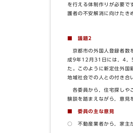
を行える体制作りが必要で
護者の不安解消に向けたき
■ 議題2
京都市の外国人登録者数を見
成9年12月31日には，4
た。このように新定住外国
地域社会での人との付き合
各委員から，住宅探しやご
験談を踏まえながら，意見
■ 委員の主な意見
○ 不動産業者から，家主