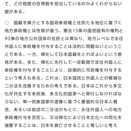
て，どの程度の世帯数を担当しているのかよくわからない
面がある。
○ 国籍を媒介とする国政参政権と住民たる地位に基づく
地方参政権とは性質が違う。憲法15条の国民固有の権利と
93条の地方公共団体の住民とは異なり，地方レベルで永住
外国人に参政権を付与することは法的に問題ないというこ
とである。一方，帰化して日本国籍をとればよいという意
見がある。また，帰化に先行して一定範囲で定住外国人に
参政権を付与することにより，段階的に市民権を付与する
という考えもある。これは，日本国民と外国人との極端な
二分法を改善するための考えである。日本はこれから多文
化が共生する多民族，多文化的国家へと移行しなければな
らない。単一民族国家の虚像に基づく硬直的な日本人概
念，あるいは前述の二分法のもとに，永住外国人への地方
参政権付与を否定し，又は帰化により日本文化への同化を
強要することは，日本を衰亡させることと等しいと考え