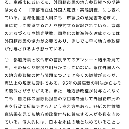
る。京都市においても，外国籍市民の地方参政権への期待
は大きく，「京都市在住外国人意識・実態調査」にも表れ
ている。国際化推進大綱にも，市議会の意見書を踏まえ，
国に対して要望することを検討する旨記されている。京都
のまちづくりや観光誘致，国際化の推進等を達成するには
外国籍市民の協力が必要であり，少しでも早く地方参政権
が付与されるよう願っている。
○ 都道府県と政令市の首長あてのアンケート結果を見て
も，その多くが態度を明らかにしていない。永住外国人へ
の地方参政権の付与問題については多くの議論があるが，
憲法上の規定も曖昧である。95年の最高裁の判決からもそ
の曖昧さがうかがえる。また，地方参政権が付与されなく
ても，自治体の国際化担当の窓口等を通して外国籍市民の
声を行政に反映できるという考え方もある。各紙の世論調
査結果を見ても地方参政権付与に賛成する人が多数を占め
ている。個人的には，日本を永住の地と決めていることも