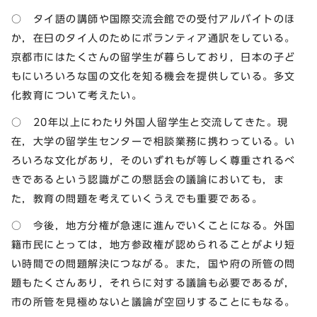
○ タイ語の講師や国際交流会館での受付アルバイトのほ
か，在日のタイ人のためにボランティア通訳をしている。
京都市にはたくさんの留学生が暮らしており，日本の子ど
もにいろいろな国の文化を知る機会を提供している。多文
化教育について考えたい。
○ 20年以上にわたり外国人留学生と交流してきた。現
在，大学の留学生センターで相談業務に携わっている。い
ろいろな文化があり，そのいずれもが等しく尊重されるべ
きであるという認識がこの懇話会の議論においても，ま
た，教育の問題を考えていくうえでも重要である。
○ 今後，地方分権が急速に進んでいくことになる。外国
籍市民にとっては，地方参政権が認められることがより短
い時間での問題解決につながる。また，国や府の所管の問
題もたくさんあり，それらに対する議論も必要であるが，
市の所管を見極めないと議論が空回りすることにもなる。