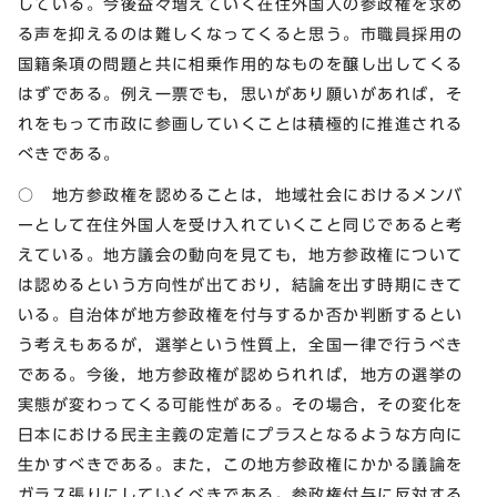
している。今後益々増えていく在住外国人の参政権を求め
る声を抑えるのは難しくなってくると思う。市職員採用の
国籍条項の問題と共に相乗作用的なものを醸し出してくる
はずである。例え一票でも，思いがあり願いがあれば，そ
れをもって市政に参画していくことは積極的に推進される
べきである。
○ 地方参政権を認めることは，地域社会におけるメンバ
ーとして在住外国人を受け入れていくこと同じであると考
えている。地方議会の動向を見ても，地方参政権について
は認めるという方向性が出ており，結論を出す時期にきて
いる。自治体が地方参政権を付与するか否か判断するとい
う考えもあるが，選挙という性質上，全国一律で行うべき
である。今後，地方参政権が認められれば，地方の選挙の
実態が変わってくる可能性がある。その場合，その変化を
日本における民主主義の定着にプラスとなるような方向に
生かすべきである。また，この地方参政権にかかる議論を
ガラス張りにしていくべきである。参政権付与に反対する