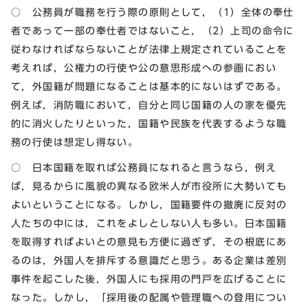
○ 公務員が職務を行う際の原則として，（1）全体の奉仕
者であって一部の奉仕者ではないこと，（2）上司の命令に
従わなければならないことが法律上規定されていることを
考えれば，公権力の行使や公の意思形成への参画におい
て，外国籍が問題になることは基本的にないはずである。
例えば，消防職において，自分と同じ国籍の人の家を優先
的に消火したりといった，国籍や民族を代表するような職
務の行使は想定し得ない。
○ 日本国籍を取れば公務員になれると言うなら，例え
ば，見るからに風貌の異なる欧米人が市役所に大勢いても
よいということになる。しかし，国籍要件の撤廃に反対の
人たちの中には，これをよしとしない人も多い。日本国籍
を取得すればよいとの意見も方便に過ぎず，その根底にあ
るのは，外国人を排斥する意識だと思う。ある企業は差別
事件を起こした後，外国人にも採用の門戸を広げることに
なった。しかし，「採用後の配属や管理職への登用につい