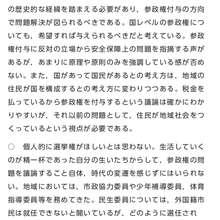
の歴史的な経緯を踏まえる必要があり，参政権付与の方向
で問題解決が図られるべきである。国レベルの参政権につ
いても，希望すれば与えられるべきだと考えている。参政
権付与に反対の立場から安全保障上の問題を指摘する声が
あるが，あまりに原理や原則のみを強調している感が否め
ない。また，国があって国民があるとの考え方は，地域の
住民が国を構成するとの考え方に変わりつつある。税金を
払っているから参政権を付与するという議論は確かにわか
りやすいが，それ以前の問題として，住民が地域社会をつ
くっているという視点が必要である。
○ 個人的に選挙権がほしいとは思わない。生活していく
のが精一杯であった自分の生いたちからして，参政権の問
題を議論すること自体，時代の変遷を感じずにはいられな
い。地域においては，市政協力委員や少年補導委員，体育
指導委員等を務めてきた。民生委員については，外国籍市
民は就任できないと聞いているが，どのように選任され