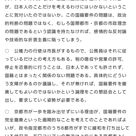
が，日本人のことだけを考えるわけにはいかないというこ
とに気付いたのではないか。この国籍要件の問題は，政治
的判断の問題ではなく，むしろ国際都市・京都の市政理念
の問題であるという認識を持たなければ，感情的な反対論
や技術的な折衷主義に陥ってしまう。
○ 公権力の行使は市長がするもので，公務員はそれに従
っているだけとの考え方もある。税の徴収や営業の許可，
停止を恣意的に行うことは，日本人であっても許されず，
国籍とはまったく関係のない問題である。具体的にどうい
う支障があるのか議論し，それが無ければ，国籍要件を撤
廃してもよいのではないかという論理をこの懇話会として
出し，要求していく姿勢が必要である。
○ 京都市が一歩を踏み出せずにいる理由が，国籍要件の
完全撤廃といった画期的なことを考えてのことであればよ
いが，政令指定都市のうち8都市がすでに緩和を打ち出して