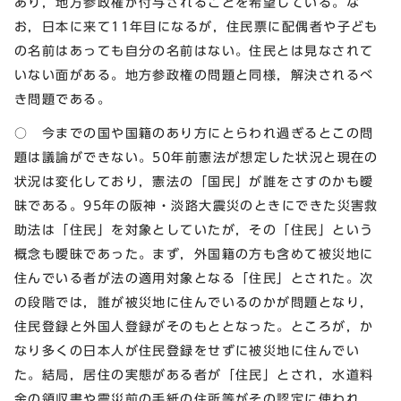
あり，地方参政権が付与されることを希望している。な
お，日本に来て11年目になるが，住民票に配偶者や子ども
の名前はあっても自分の名前はない。住民とは見なされて
いない面がある。地方参政権の問題と同様，解決されるべ
き問題である。
○ 今までの国や国籍のあり方にとらわれ過ぎるとこの問
題は議論ができない。50年前憲法が想定した状況と現在の
状況は変化しており，憲法の「国民」が誰をさすのかも曖
昧である。95年の阪神・淡路大震災のときにできた災害救
助法は「住民」を対象としていたが，その「住民」という
概念も曖昧であった。まず，外国籍の方も含めて被災地に
住んでいる者が法の適用対象となる「住民」とされた。次
の段階では，誰が被災地に住んでいるのかが問題となり，
住民登録と外国人登録がそのもととなった。ところが，か
なり多くの日本人が住民登録をせずに被災地に住んでい
た。結局，居住の実態がある者が「住民」とされ，水道料
金の領収書や震災前の手紙の住所等がその認定に使われ