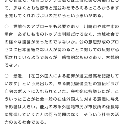
いる状況で，在日コリアンの数では上位にある京都市とし
て，少なくとも他都市と足並みをそろえるところからまず
出発してくれればよいのだからという思いがある。
○ 世論へのアプローチも必要であり，川崎市や武生市の
場合，必ずしも市のトップの判断だけでなく，地域社会で
の様々な議論があったのではないか。公の意思形成のプロ
セスに日本国籍でない人が関わることに対しての反対が心
配されているようであるが，感情的なものであり，客観的
でない。
○ 最近，「在日外国人による犯罪が過去最高を記録して
います」という見出しの，ある防犯設備会社の宣伝ビラが
自宅のポストに入れられていた。会社宛に抗議したが，こ
ういったことが社会一般の在住外国人に対する意識に与え
る影響は大きい。能力のある外国籍市民が市役所の係長等
に昇進していくことは何ら問題はなく，そういう社会の活
力のある社会である。