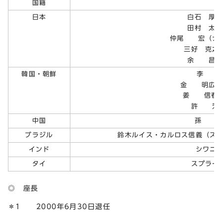
国籍
日本
白石 厚子
田村 太
仲尾 宏（ナ
三好 克之
余 昌英
韓国・朝鮮
李 美
金 明広（
姜 信春（
許 芳江
中国
孫 攀河
ブラジル
鈴木ルイス・カルロス信義（ス
インド
シワニ
タイ
スプラー
◎ 座長
＊1 2000年6月30日退任