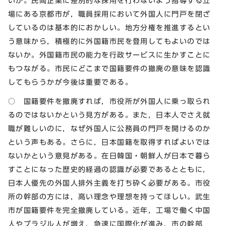
いか。民間企業に差別的な採用を行わないよう指導する立
場にある京都市が，職員採用において外国人に門戸を閉ざ
しているのは基本的におかしい。地方分権を推進するとい
う意味から，積極的に外国籍市民を登用してもよいのでは
ないか。外国籍市民の能力を行政サービスに生かすことに
もつながる。市民にどこまで国籍要件の撤廃の意味を認識
してもらうかが今後は重要である。
○ 国籍要件を撤廃すれば，市役所が外国人に乗っ取られ
るのではないかという見方がある。また，日本人でさえ就
職が難しいのに，なぜ外国人に公務員の門戸を開けるのか
という声もある。さらに，日本国籍を取得すればよいでは
ないかという意見がある。在日韓国・朝鮮人が日本で暮ら
すことになった歴史的経過の認識が必要であるとともに，
日本人優先の外国人排外主義を打ち砕く必要がある。市役
所の幹部の方には，高い理念や理想を持ってほしい。武生
市が国籍要件を完全撤廃している。近年，工場で働く中国
人やブラジル人が増え，急速に国際化が進み，市の幹部