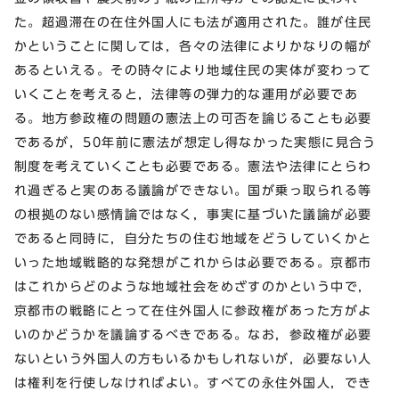
た。超過滞在の在住外国人にも法が適用された。誰が住民
かということに関しては，各々の法律によりかなりの幅が
あるといえる。その時々により地域住民の実体が変わって
いくことを考えると，法律等の弾力的な運用が必要であ
る。地方参政権の問題の憲法上の可否を論じることも必要
であるが，50年前に憲法が想定し得なかった実態に見合う
制度を考えていくことも必要である。憲法や法律にとらわ
れ過ぎると実のある議論ができない。国が乗っ取られる等
の根拠のない感情論ではなく，事実に基づいた議論が必要
であると同時に，自分たちの住む地域をどうしていくかと
いった地域戦略的な発想がこれからは必要である。京都市
はこれからどのような地域社会をめざすのかという中で，
京都市の戦略にとって在住外国人に参政権があった方がよ
いのかどうかを議論するべきである。なお，参政権が必要
ないという外国人の方もいるかもしれないが，必要ない人
は権利を行使しなければよい。すべての永住外国人，でき