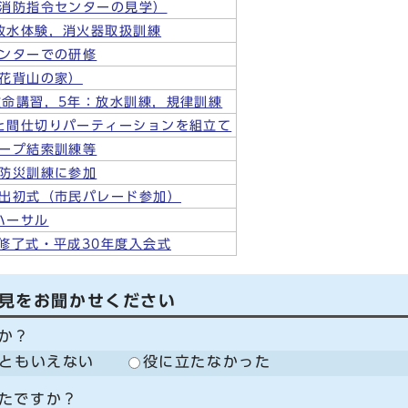
消防指令センターの見学）
放水体験，消火器取扱訓練
ンターでの研修
花背山の家）
救命講習，5年：放水訓練，規律訓練
と間仕切りパーティーションを組立て
ープ結索訓練等
防災訓練に参加
出初式（市民パレード参加）
ハーサル
度修了式・平成30年度入会式
見をお聞かせください
か？
ともいえない
役に立たなかった
たですか？