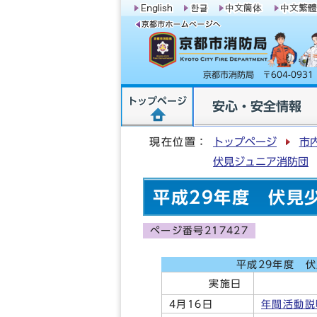
京都市消防局 〒604-09
トップページ
安心・安全情報
現在位置：
トップページ
市
伏見ジュニア消防団
平成29年度 伏見
ページ番号217427
平成29年度 
実施日
活
4月16日
年間活動説