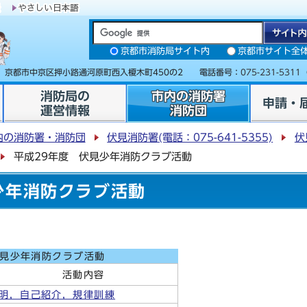
京都市消防局サイト内
京都市サイト全
31 京都市中京区押小路通河原町西入榎木町450の2 電話番号：
075-231-5311
消防局の
市内の消防署
申請・
運営情報
消防団
内の消防署・消防団
伏見消防署(電話：075-641-5355)
伏
平成29年度 伏見少年消防クラブ活動
少年消防クラブ活動
伏見少年消防クラブ活動
動内容
明，自己紹介，規律訓練