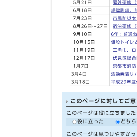
5月21日
署外研修（
6月18日
規律訓練，
7月23日
市民防災セ
8月26日～27日
宿泊研修（
9月10日
6年：普通
10月15日
仮設トイレ
11月19日
三角巾，ロ
12月17日
伏見区総合
1月7日
京都市消防
3月4日
活動発表リ
3月18日
平成29年
このページに対してご意
このページは役に立ちました
役に立った
どちら
このページは見つけやすかっ