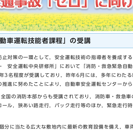
動車運転技能者課程」の受講
止対策の一環として，安全運転技術の指導者を養成する
ー 安全運転中央研修所」において「消防・救急緊急自動
毎年3名程度が受講しており，昨年6月には，多年にわた
の推進に努めたことにより，自動車安全運転センター
全国の消防本部からも受講されており，消防車・救急車
ロール，狭あい路走行，バック走行等のほか，緊急走行時
個分に当たる広大な敷地内に最新の教育設備を備え，車