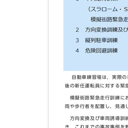
自動車練習場は，実際の市
後の新任運転員に対する緊
模擬街路緊急走行訓練にお
両や歩行者を配置し，見通
方向変換及び車両誘導訓練
き，これまでの事故事例を