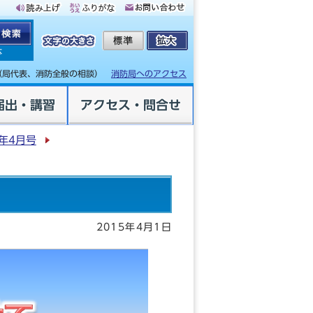
体
（局代表、消防全般の相談）
消防局へのアクセス
届出・講習
アクセス・問合せ
年4月号
2015年4月1日