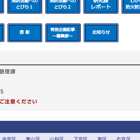
管理課
95
ご注意ください
中京区
東山区
山科区
下京区
南区
右京区