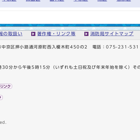
報の取扱い
著作権・リンク等
消防局サイトマップ
京都市中京区押小路通河原町西入榎木町450の2
電話：
075-231-531
時30分から午後5時15分（いずれも土日祝及び年末年始を除く）そ
ed.