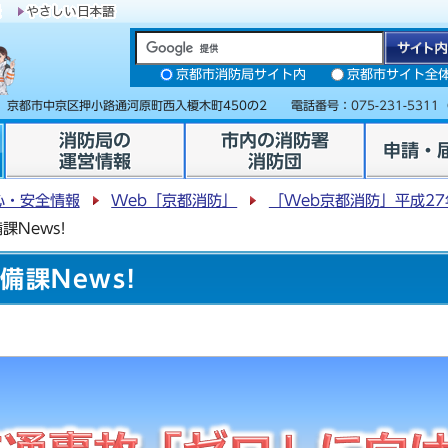
京都市消防局サイト内
京都市サイト全
31 京都市中京区押小路通河原町西入榎木町450の2 電話番号：
075-231-5311
消防局の
市内の消防署
申請・
運営情報
消防団
心・安全情報
Web「京都消防」
「Web京都消防」平成27
課News!
備課News!