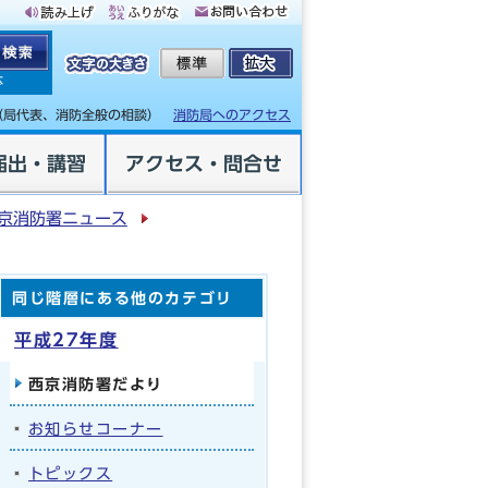
体
（局代表、消防全般の相談）
消防局へのアクセス
届出・講習
アクセス・問合せ
京消防署ニュース
同じ階層にある他のカテゴリ
平成27年度
西京消防署だより
お知らせコーナー
トピックス