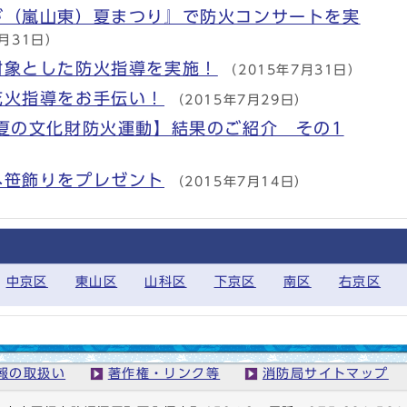
が（嵐山東）夏まつり』で防火コンサートを実
7月31日）
対象とした防火指導を実施！
（2015年7月31日）
花火指導をお手伝い！
（2015年7月29日）
夏の文化財防火運動】結果のご紹介 その1
へ笹飾りをプレゼント
（2015年7月14日）
中京区
東山区
山科区
下京区
南区
右京区
報の取扱い
著作権・リンク等
消防局サイトマップ