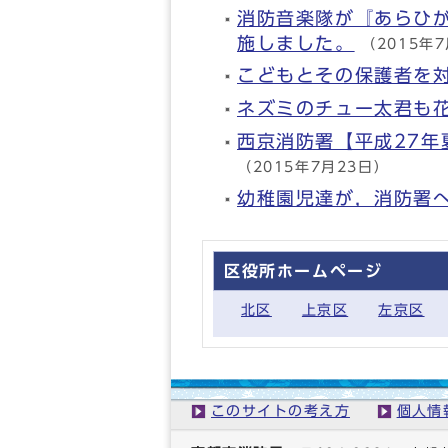
消防音楽隊が『あらひ
施しました。
（2015年
こどもとその保護者を
ネズミのチュー太君も
西京消防署【平成27年
（2015年7月23日）
幼稚園児達が，消防署
区役所ホームページ
北区
上京区
左京区
このサイトの考え方
個人情