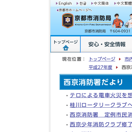
京都市消防局 〒604-09
トップページ
安心・安全情報
現在位置：
トップページ
市
平成27年度
西京
西京消防署だより
テロによる電車火災を
桂川ロータリークラブ
西京消防署 定例市民
西京少年消防クラブ修