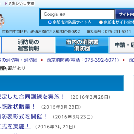
京都市消防局サイト内
京都市サイト全
31 京都市中京区押小路通河原町西入榎木町450の2 電話番号：
075-231-5311
消防局の
市内の消防署
申請・
運営情報
消防団
内の消防署・消防団
西京消防署(電話：075-392-6071)
西
消防署だより
想定した合同訓練を実施！
（2016年3月28日）
へ感謝状贈呈！
（2016年3月23日）
消防表彰式を開催！
（2016年3月23日）
了式を実施！
（2016年3月22日）