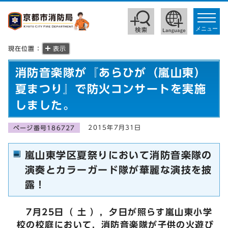
toggle
navigat
メニュー
現在位置：
表示
消防音楽隊が『あらひが（嵐山東）
夏まつり』で防火コンサートを実施
しました。
2015年7月31日
ページ番号186727
嵐山東学区夏祭りにおいて消防音楽隊の
演奏とカラーガード隊が華麗な演技を披
露！
7月25日（ 土 ），夕日が照らす嵐山東小学
校の校庭において，消防音楽隊が子供の火遊び