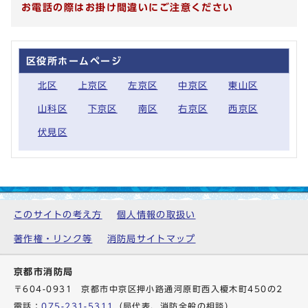
お電話の際はお掛け間違いにご注意ください
区役所ホームページ
北区
上京区
左京区
中京区
東山区
山科区
下京区
南区
右京区
西京区
伏見区
このサイトの考え方
個人情報の取扱い
著作権・リンク等
消防局サイトマップ
京都市消防局
〒604-0931 京都市中京区押小路通河原町西入榎木町450の2
電話：
075-231-5311
（局代表、消防全般の相談）