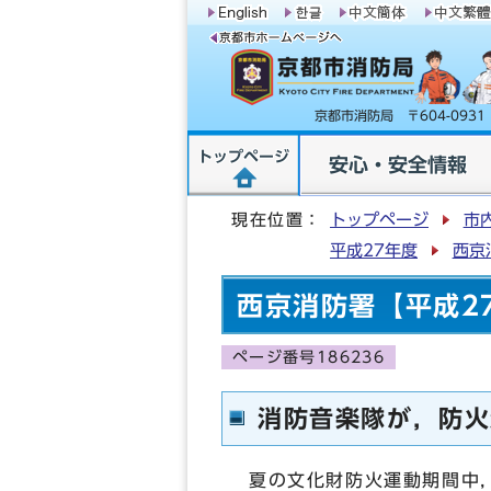
京都市消防局 〒604-09
トップページ
安心・安全情報
現在位置：
トップページ
市
平成27年度
西京
西京消防署【平成2
ページ番号186236
消防音楽隊が，防火
夏の文化財防火運動期間中