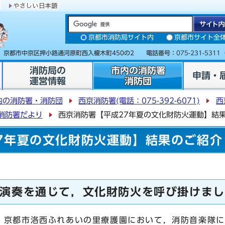
京都市消防局サイト内
京都市サイト全
31 京都市中京区押小路通河原町西入榎木町450の2 電話番号：
075-231-5311
消防局の
市内の消防署
申請・
運営情報
消防団
内の消防署・消防団
西京消防署(電話：075-392-6071)
西
消防署だより
西京消防署【平成27年夏の文化財防火運動】結
7年夏の文化財防火運動】結果のご紹介
演奏を通じて，文化財防火を呼び掛けまし
，京都市洛西ふれあいの里療護園において，消防音楽隊に