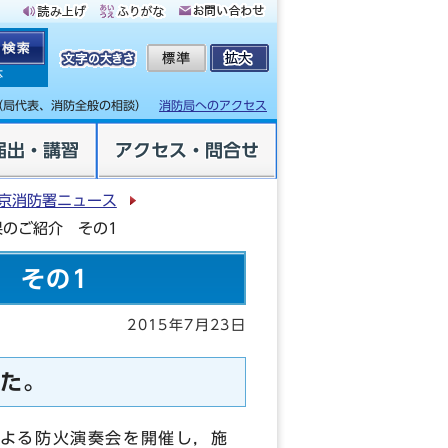
体
（局代表、消防全般の相談）
消防局へのアクセス
届出・講習
アクセス・問合せ
京消防署ニュース
果のご紹介 その1
 その1
2015年7月23日
た。
よる防火演奏会を開催し，施