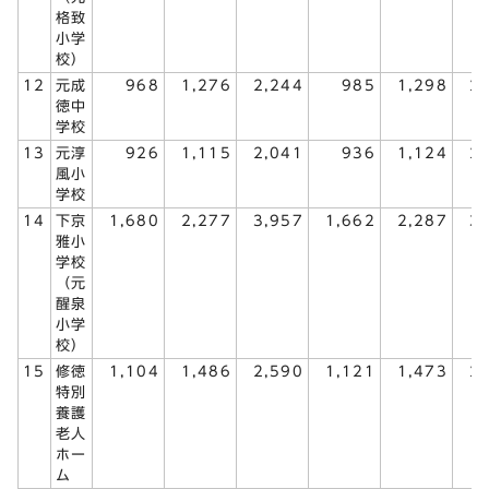
格致
小学
校）
12
元成
968
1,276
2,244
985
1,298
2
徳中
学校
13
元淳
926
1,115
2,041
936
1,124
2
風小
学校
14
下京
1,680
2,277
3,957
1,662
2,287
3
雅小
学校
（元
醒泉
小学
校）
15
修徳
1,104
1,486
2,590
1,121
1,473
2
特別
養護
老人
ホー
ム