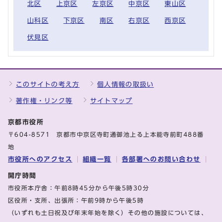
北区
上京区
左京区
中京区
東山区
山科区
下京区
南区
右京区
西京区
伏見区
このサイトの考え方
個人情報の取扱い
著作権・リンク等
サイトマップ
京都市役所
〒604-8571 京都市中京区寺町通御池上る上本能寺前町488番
地
市役所へのアクセス
組織一覧
各部署へのお問い合わせ
開庁時間
市役所本庁舎：午前8時45分から午後5時30分
区役所・支所、出張所：午前9時から午後5時
（いずれも土日祝及び年末年始を除く）その他の施設については、