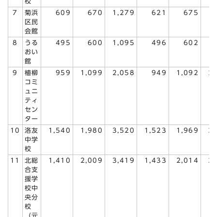
校
7
菊浜
609
670
1,279
621
675
1
区民
会館
8
うる
495
600
1,095
496
602
1
おい
館
9
植柳
959
1,099
2,058
949
1,092
2
コミ
ュニ
ティ
セン
ター
10
洛友
1,540
1,980
3,520
1,523
1,969
3
中学
校
11
北総
1,410
2,009
3,419
1,433
2,014
3
合支
援学
校中
央分
校
（元