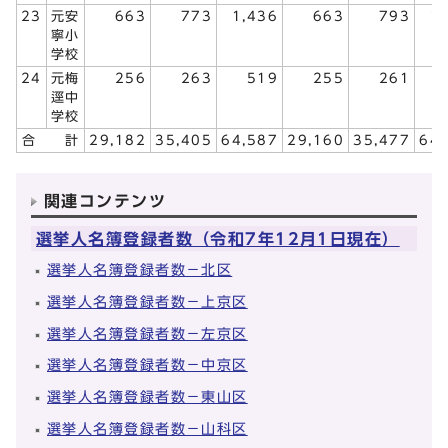
23
元安
663
773
1,436
663
793
1
寧小
学校
24
元梅
256
263
519
255
261
逕中
学校
合 計
29,182
35,405
64,587
29,160
35,477
64,
関連コンテンツ
選挙人名簿登録者数（令和7年12月1日現在）
選挙人名簿登録者数－北区
選挙人名簿登録者数－上京区
選挙人名簿登録者数－左京区
選挙人名簿登録者数－中京区
選挙人名簿登録者数－東山区
選挙人名簿登録者数－山科区