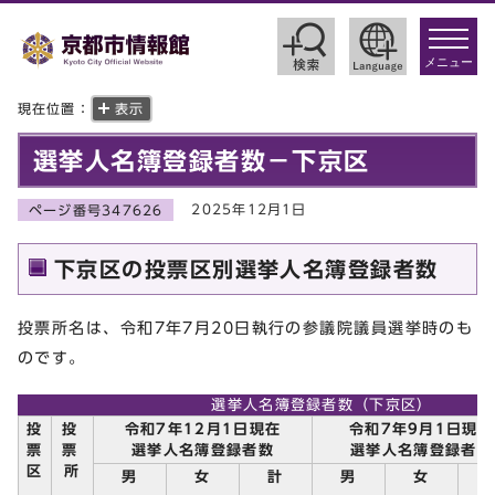
toggle
navigat
メニュー
現在位置：
表示
選挙人名簿登録者数－下京区
2025年12月1日
ページ番号347626
下京区の投票区別選挙人名簿登録者数
投票所名は、令和7年7月20日執行の参議院議員選挙時のも
のです。
選挙人名簿登録者数（下京区）
投
投
令和7年12月1日現在
令和7年9月1日現在
票
票
選挙人名簿登録者数
選挙人名簿登録者数
区
所
男
女
計
男
女