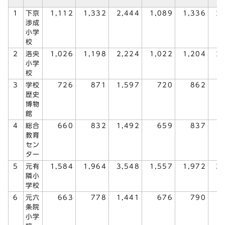
1
下京
1,112
1,332
2,444
1,089
1,336
2
渉成
小学
校
2
洛央
1,026
1,198
2,224
1,022
1,204
2
小学
校
3
学校
726
871
1,597
720
862
1
歴史
博物
館
4
総合
660
832
1,492
659
837
1
教育
セン
ター
5
元有
1,584
1,964
3,548
1,557
1,972
3
隣小
学校
6
元六
663
778
1,441
676
790
1
条院
小学