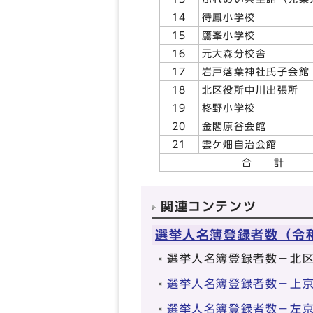
14
待鳳小学校
15
鷹峯小学校
16
元大森分校舎
17
岩戸落葉神社氏子会館
18
北区役所中川出張所
19
柊野小学校
20
金閣原谷会館
21
雲ケ畑自治会館
合 計
関連コンテンツ
選挙人名簿登録者数（令和
選挙人名簿登録者数－北
選挙人名簿登録者数－上
選挙人名簿登録者数－左