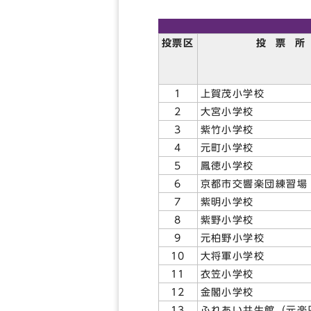
投票区
投 票 所
1
上賀茂小学校
2
大宮小学校
3
紫竹小学校
4
元町小学校
5
鳳徳小学校
6
京都市交響楽団練習場
7
紫明小学校
8
紫野小学校
9
元柏野小学校
10
大将軍小学校
11
衣笠小学校
12
金閣小学校
13
ふれあい共生館（元楽