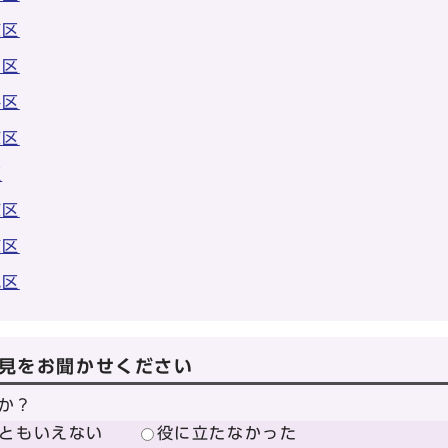
京区
山区
科区
京区
区
京区
京区
見区
見をお聞かせください
か？
ともいえない
役に立たなかった