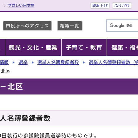
やさしい日本語
読み上げ
ふりがな
市役所へのアクセス
組織一覧
報
観光・文化・産業
子育て・教育
健康・福
情報
選挙
選挙人名簿登録者数
選挙人名簿登録者数（令
－北区
－北区
人名簿登録者数
0日執行の参議院議員選挙時のものです。