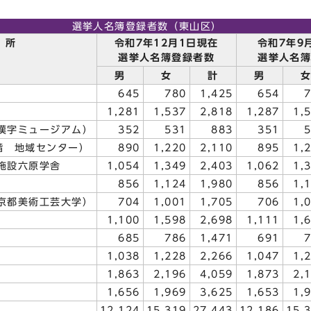
選挙人名簿登録者数（東山区）
 所
令和7年12月1日現在
令和7年9
選挙人名簿登録者数
選挙人名
男
女
計
男
645
780
1,425
654
1,281
1,537
2,818
1,287
1,
漢字ミュージアム）
352
531
883
351
階 地域センター）
890
1,220
2,110
895
1,
施設六原学舎
1,054
1,349
2,403
1,062
1,
856
1,124
1,980
856
1,
京都美術工芸大学）
704
1,001
1,705
706
1,
1,100
1,598
2,698
1,111
1,
685
786
1,471
691
1,038
1,228
2,266
1,047
1,
1,863
2,196
4,059
1,873
2,
1,656
1,969
3,625
1,653
1,
12,124
15,319
27,443
12,186
15,