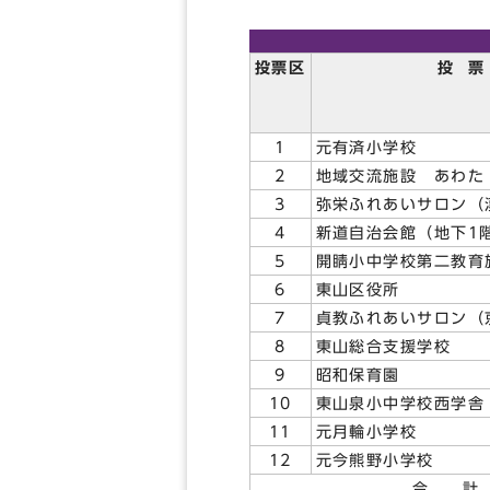
投票区
投 票
1
元有済小学校
2
地域交流施設 あわた
3
弥栄ふれあいサロン（
4
新道自治会館（地下1
5
開睛小中学校第二教育
6
東山区役所
7
貞教ふれあいサロン（
8
東山総合支援学校
9
昭和保育園
10
東山泉小中学校西学舎
11
元月輪小学校
12
元今熊野小学校
合 計