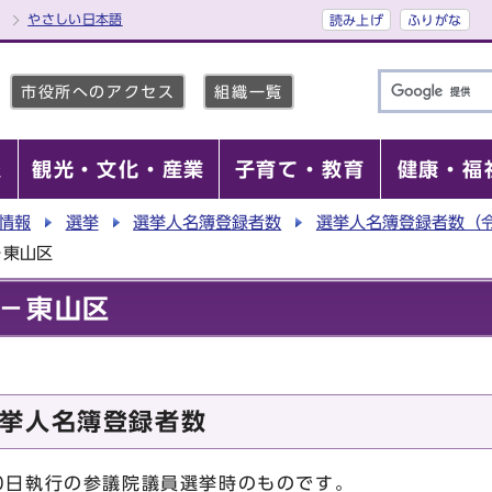
やさしい日本語
読み上げ
ふりがな
市役所へのアクセス
組織一覧
報
観光・文化・産業
子育て・教育
健康・福
情報
選挙
選挙人名簿登録者数
選挙人名簿登録者数（令
－東山区
－東山区
挙人名簿登録者数
0日執行の参議院議員選挙時のものです。