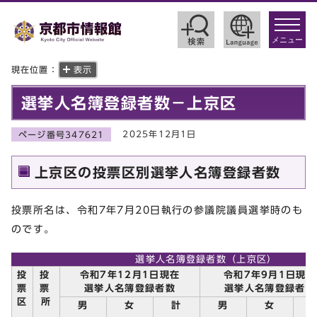
toggle
navigat
メニュー
現在位置：
表示
選挙人名簿登録者数－上京区
2025年12月1日
ページ番号347621
上京区の投票区別選挙人名簿登録者数
投票所名は、令和7年7月20日執行の参議院議員選挙時のも
のです。
選挙人名簿登録者数（上京区）
投
投
令和7年12月1日現在
令和7年9月1日現在
票
票
選挙人名簿登録者数
選挙人名簿登録者数
区
所
男
女
計
男
女