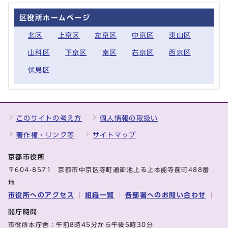
区役所ホームページ
北区
上京区
左京区
中京区
東山区
山科区
下京区
南区
右京区
西京区
伏見区
このサイトの考え方
個人情報の取扱い
著作権・リンク等
サイトマップ
京都市役所
〒604-8571 京都市中京区寺町通御池上る上本能寺前町488番
地
市役所へのアクセス
組織一覧
各部署へのお問い合わせ
開庁時間
市役所本庁舎：午前8時45分から午後5時30分