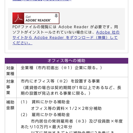
PDFファイルの閲覧には Adobe Reader が必要です。同
ソフトがインストールされていない場合には、
Adobe 社の
サイトから Adobe Reader をダウンロード（無償）して
ください。
オフィス等への補助
全業種（市内初進出（※1）企業に限る。）
対象
業種
市内にオフィス等（※2）を設置する事業
対象
事
（賃貸借の場合は契約期間が1年以上であるなど、長
業
期の設置が見込まれる事業に限る。）
(1) 賃料にかかる補助金
補助
金額
オフィス等の賃料×1/2×2年分補助
(2) 雇用にかかる補助金
市内居住の常時雇用者（※3）及び役員数×年度
あたり10万円×最大2年分