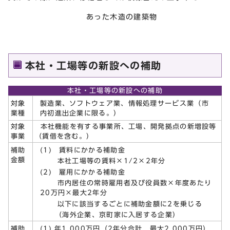
あった木造の建築物
本社・工場等の新設への補助
本社・工場等の新設への補助
製造業、ソフトウェア業、情報処理サービス業（市
対象
内初進出企業に限る。）
業種
対象
本社機能を有する事業所、工場、開発拠点の新増設等
事業
（賃借を含む。）
(1) 賃料にかかる補助金
補助
金額
本社工場等の賃料×1/2×2年分
(2) 雇用にかかる補助金
市内居住の常時雇用者及び役員数×年度あたり
20万円×最大2年分
以下に該当するごとに補助金額に2を乗じる
（海外企業、京町家に入居する企業）
(1) 年1,000万円（2年分合計 最大2,000万円）
補助