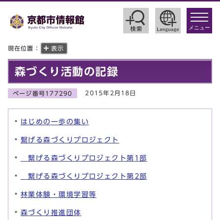
toggle
navigat
メニュー
現在位置：
表示
森づくり活動の記録
2015年2月18日
ページ番号177290
はじめの一歩の集い
繋げる森づくりプロジェクト
繋げる森づくりプロジェクト第1部
繋げる森づくりプロジェクト第2部
林業体験・環境学習等
森づくり推進団体