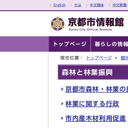
English
한글
中文簡体
中文繁體
トップページ
暮らしの情
現在位置：
トップページ
観
森林と林業振興
京都市森林・林業の
林業に関する行政
市内産木材利用促進