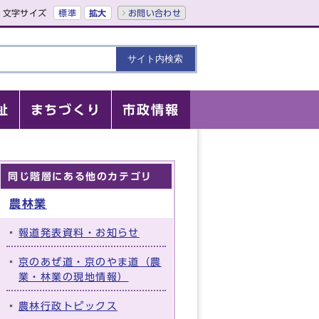
文字サイズ
標準
拡大
お問い合わせ
祉
まちづくり
市政情報
同じ階層にある他のカテゴリ
農林業
報道発表資料・お知らせ
京のあぜ道・京のやま道（農
業・林業の現地情報）
農林行政トピックス