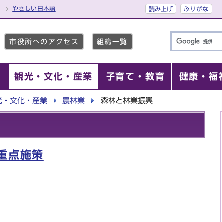
やさしい日本語
読み上げ
ふりがな
市役所へのアクセス
組織一覧
報
観光・文化・産業
子育て・教育
健康・福
光・文化・産業
農林業
森林と林業振興
重点施策