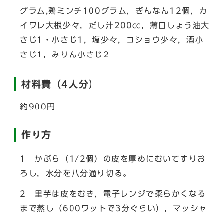
グラム,鶏ミンチ100グラム，ぎんなん12個，カ
イワレ大根少々，だし汁200㏄，薄口しょう油大
さじ1・小さじ1，塩少々，コショウ少々，酒小
さじ1，みりん小さじ2
材料費（4人分）
約900円
作り方
1 かぶら（1/2個）の皮を厚めにむいてすりお
ろし，水分を八分通り切る。
2 里芋は皮をむき，電子レンジで柔らかくなる
まで蒸し（600ワットで3分ぐらい），マッシャ