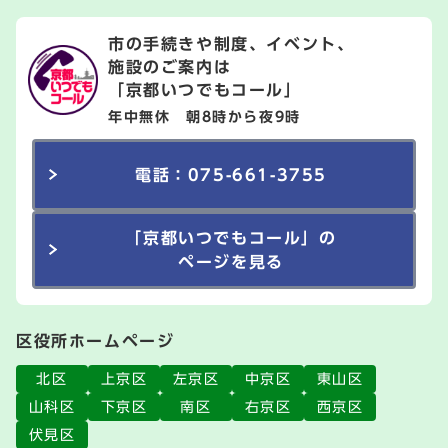
市の手続きや制度、イベント、
施設のご案内は
「京都いつでもコール」
年中無休 朝8時から夜9時
電話：075-661-3755
「京都いつでもコール」の
ページを見る
区役所ホームページ
北区
上京区
左京区
中京区
東山区
山科区
下京区
南区
右京区
西京区
伏見区