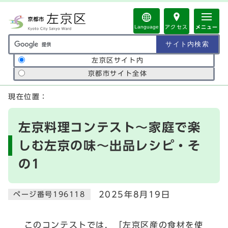
ページの先頭です
Language
アクセス
メニュー
サイト内検索の範囲
左京区サイト内
京都市サイト全体
ここから本文です
現在位置：
左京料理コンテスト～家庭で楽
しむ左京の味～出品レシピ・そ
の1
2025年8月19日
ページ番号196118
このコンテストでは，「左京区産の食材を使