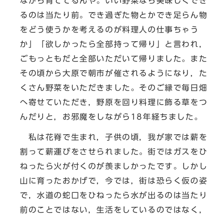
ながら育ててるんや。いい野菜なら美味しくでき
るのは当たり前。でき過ぎた物とかでき足らん物
をどう使うかを考えるのが料理人の仕事ちゃう
か」「欲しかったら全部持って帰り」と言われ，
ごもっともだと全部いただいて帰りました。また
その頃から大原で朝市が催されるようになり，た
くさん野菜をいただきました。そのご縁で毎日畑
へ寄せていただき，野原を回り料理に飾る草をつ
んだりと，お邪魔をしながら18年経ちました。
私は花脊で生まれ，子供の頃，我が家では薪を
割って薪運びをさせられました。街ではガスをひ
ねったら火が付くのが羨ましかったです。しかし
山に育ったおかげで，今では，街は恐らく仮の姿
で，水道の蛇口をひねったら水が出るのは当たり
前のことではない，生活をしているのではなく，