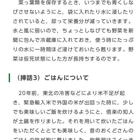
菜っ葉類を保存するとき，いつまでも青くしな
びさせないようにと，袋に入れたり水に浸したり
されていると，却って栄養分が減っていきます。
水と風に弱いので，ちょっとしなびても野菜を新
聞に包んで冷蔵庫に入れておき，使う時にたっぷ
りの水に一時間ほど浸けておいたら甦ります。野
菜は仮死状態にした方が長持ちするのです。
（挿話3）ごはんについて
20年前，東北の冷害などにより米不足が起
き，緊急輸入米で外国の米が出回った時に，少し
でも美味しいご飯を炊けるようにと，信楽の知人
が土鍋を作りました。それを用いて炊いたごはん
をいただくととても美味しく，昔のおくどさんの
ごはんの味が胸に甦りました。炊飯器はスイッチ