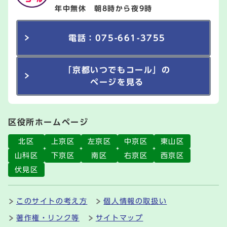
年中無休 朝8時から夜9時
電話：075-661-3755
「京都いつでもコール」の
ページを見る
区役所ホームページ
北区
上京区
左京区
中京区
東山区
山科区
下京区
南区
右京区
西京区
伏見区
このサイトの考え方
個人情報の取扱い
著作権・リンク等
サイトマップ